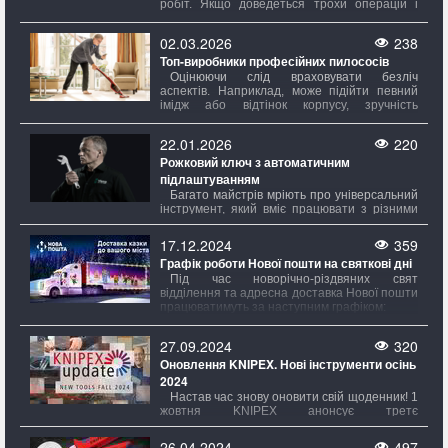
повний комплект.
робіт. Якщо доведеться трохи операцій і
листи не дуже товсті, достатньо
використовувати ручні інструменти. Однак
02.03.2026
238
при великій кількості розрізів або
Топ-виробники професійних пилососів
регулярному проведенні таких робіт краще
придбати більш професійне обладнання.
Оцінюючи слід враховувати безліч
Також важливо враховувати, чи потрібно
аспектів. Наприклад, може підійти певний
робити невеликий прямий надріз або
імідж або відтінок корпусу, зручність
потрібно розкроювати великі аркуші за
розміщення елементів управління? Звісно!
складними контурами.
Але це головне. Набагато критично зверне
22.01.2026
220
увагу на потужність – саме вона визначає,
Рожковий ключ з автоматичним
наскільки добре прилад боротиметься з
пилом і всяким дрібним соромом, який
підлаштуванням
завжди з'являється нізвідки.
Багато майстрів мріють про універсальний
інструмент, який вміє працювати з різними
метричними та дюймовими розмірами. Вони
хочуть, щоб один ключ міг замінити цілий
17.12.2024
359
набір ріжкових ключів, автоматично
Графік роботи Нової пошти на святкові дні
підлаштовуючись під гайки та гвинти різних
діаметрів.
Під час новорічно-різдвяних свят
відділення та адресна доставка Нової пошти
працюватимуть за наступним графіком:
27.09.2024
320
Оновлення KNIPEX. Нові інструменти осінь
2024
Настав час знову оновити свій щоденник! 1
жовтня KNIPEX анонсує третє
KNIPEXоновлення цього року, та знову
приносить свіжі новинки з КНІПЕКС.
26.04.2024
497