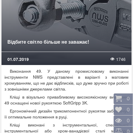
Відбите світло більше не заважає!
01.07.2019
1746
Виконання 49. У даному промисловому виконанні
інструменти NWS представлені в варіанті з матовим
хромуванням, що не дає відблисків, що дуже зручно при роботі
з зовнішніми джерелами світла.
Кліщі в візуально привабливому високоякісному виконанні
Коши
0
49 оснащені нової рукояткою SoftGripp 3K.
Відк
0
Ергономічний дизайн трикомпонентної рукоятки забезпечує
її оптимальне положення в руці.
Пере
0
Кліщі виконані з інструментальної, спеціальної
інструментальної або хром-ванадієвої сталі методом
Порі
0