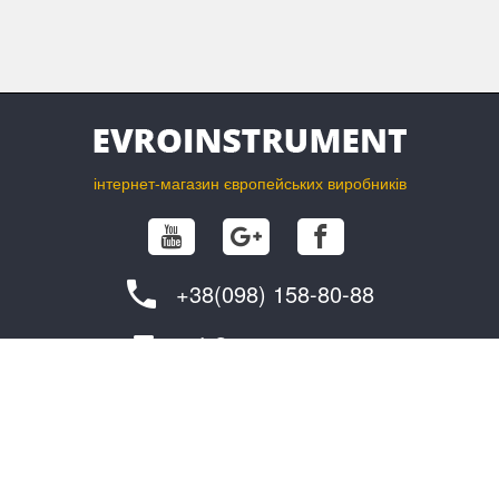
інтернет-магазин європейських виробників
+38(098) 158-80-88
info@evroinstrument.com
ПОКУПЦЮ
ПРО ФІРМУ
обмін та повернення
контакти
як замовити?
постачальникам