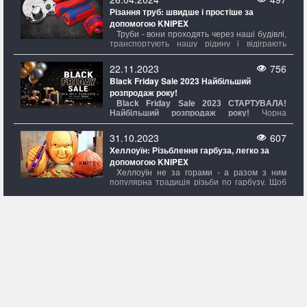
Різання труб: швидше і простіше за
допомогою KNIPEX
Труби - вони проходять через наші будівлі,
транспортують нашу рідину і відіграють
вирішальну роль у численних галузях
промисловості. Від водопровідних та газових
22.11.2023
756
труб до систем опалення та
Black Friday Sale 2023 Найбільший
кондиціонування, труби є незамінними
розпродаж року!
будівельними елементами нашого сучасного
світу.
Black Friday Sale 2023 СТАРТУВAЛА!
Найбільший розпродаж року!
Чорна
п’ятниця — найбільший розпродаж року,
який пройде з 23.11.23 до 30.11.23 в магазині
31.10.2023
607
Evroinstrument.com. На вас чекають знижки
Хеллоуїн: Різьблення гарбуза, легко за
на всі товари. Чорна п’ятниця — той день,
допомогою KNIPEX
коли можна зробити бажану покупку зі
знижкою на всі товари незалежно від суми
Хеллоуїн не за горами - а разом з ним
покупки.
популярна традиція різьби по гарбузу. Щоб
зробити ваші гарбузи надзвичайно
моторошними та вражаючими в цьому
році,
KNIPEX
представляє не тільки
CutiX® Універсальний ніж, але також
і Складний ніж для електриків і наші ножі для
кабелів і зачисток - найважливіші
інструменти для вашого досвіду різьблення з
гарбуза.