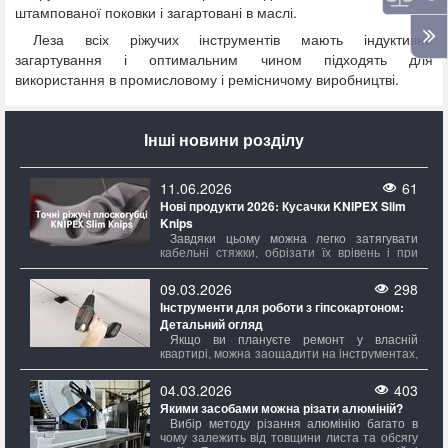
штампованої поковки і загартовані в маслі.
Леза всіх ріжучих інструментів мають індуктивне
загартування і оптимальним чином підходять для
використання в промисловому і ремісничому виробництві.
Інші новини розділу
11.06.2026
61
Нові продукти 2026: Кусачки KNIPEX Slim
Knips
Завдяки цьому можна легко затягувати
кабельні стяжки, обрізати їх врівень і при
потребі знімати, не змінюючи при цьому
інструмент. Ріжучі кромки, що надійно
09.03.2026
298
фіксуються, роблять ножі Slim Knips
Інструменти для роботи з гіпсокартоном:
безпечними для транспортування та завжди
Детальний огляд
готовими до роботи.
Якщо ви плануєте ремонт у власній
квартирі, можна заощадити на інструментах,
обравши більш трудомісткий шлях. Однак,
навіть у цьому випадку, обсяг робіт має
04.03.2026
403
значення. Для простого вирівнювання стін і
Якими засобами можна різати алюміній?
стелі достатньо мінімального набору, тоді як
для створення складних багаторівневих
Вибір методу різання алюмінію багато в
стель з підсвічуванням знадобиться майже
чому залежить від товщини листа та обсягу