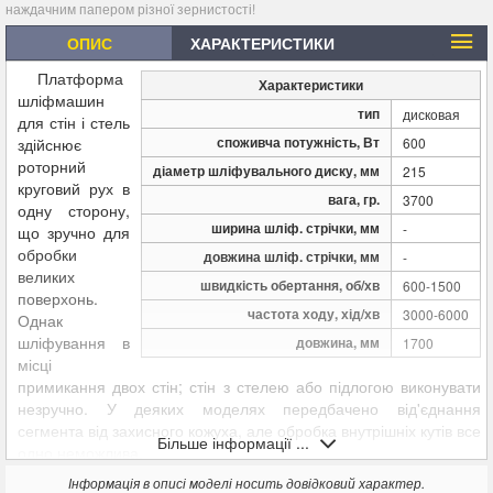
наждачним папером різної зернистості!
ОПИС
ХАРАКТЕРИСТИКИ
Платформа
Характеристики
шліфмашин
тип
дисковая
для стін і стель
споживча потужність, Вт
здійснює
600
роторний
діаметр шліфувального диску, мм
215
круговий рух в
вага, гр.
3700
одну сторону,
ширина шліф. стрічки, мм
-
що зручно для
обробки
довжина шліф. стрічки, мм
-
великих
швидкість обертання, об/хв
600-1500
поверхонь.
частота ходу, хід/хв
3000-6000
Однак
шліфування в
довжина, мм
1700
місці
примикання двох стін; стін з стелею або підлогою виконувати
незручно. У деяких моделях передбачено від'єднання
сегмента від захисного кожуха, але обробка внутрішніх кутів все
Більше інформації ...
одно неможлива.
У комплектації машинки для шпаклювали стін Workman
Інформація в описі моделі носить довідковий характер.