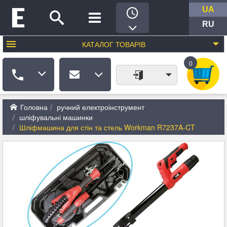
UA
RU
КАТАЛОГ
ТОВАРІВ
0
Головна
ручний електроінструмент
шліфувальні машинки
Шліфмашина для стін та стель Workman R7237A-CT