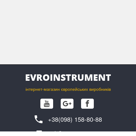
сплющуватися шлангу при установці інструменту на підлогу.
М'який мережевий кабель довжиною 4 метри.
Зручне положення регулятора обертів обертання, під
великий палець правої руки.
Швидкий перехід з однієї платформи на іншу. Важіль
фіксації відтягується і зсувається в бік. Установчі штифти
платформи звільняються і вона знімається з шліфувальної
головки. Одягання роблять у зворотному порядку.
інтернет-магазин європейських виробників
+38(098) 158-80-88
info@evroinstrument.com