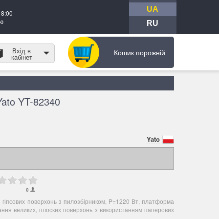
UA
18:00
тю
RU
Вхід в
Кошик порожній
кабінет
ato YT-82340
Yato
0
гіпсових поверхонь з пилозбірником, P=1220 Вт, платформа
ння великих, плоских поверхонь з використанням паперових