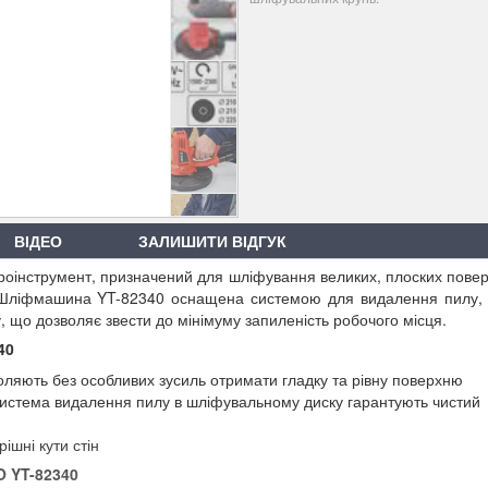
ВІДЕО
ЗАЛИШИТИ ВІДГУК
оінструмент, призначений для шліфування великих, плоских пове
. Шліфмашина YT-82340 оснащена системою для видалення пилу,
у, що дозволяє звести до мінімуму запиленість робочого місця.
40
воляють без особливих зусиль отримати гладку та рівну поверхню
 система видалення пилу в шліфувальному диску гарантують чистий
ішні кути стін
 YT-82340