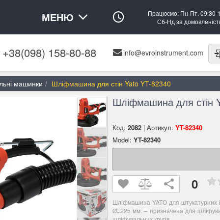
Працюємо: Пн-Пт. 09:30-
МЕНЮ
Сб-Нд за домовленіс
+38(098) 158-80-88
info@evroinstrument.com
льні машинки
Шліфмашина для стін Yato YT-82340
Шліфмашина для стін Y
Код:
2082
| Артикул:
YT-82340
Model:
YT-82340
0
Шліфмашина YATO для штукатурних і 
Ø=225 мм.
– призначена для шліфува
шліфувальних кругів.