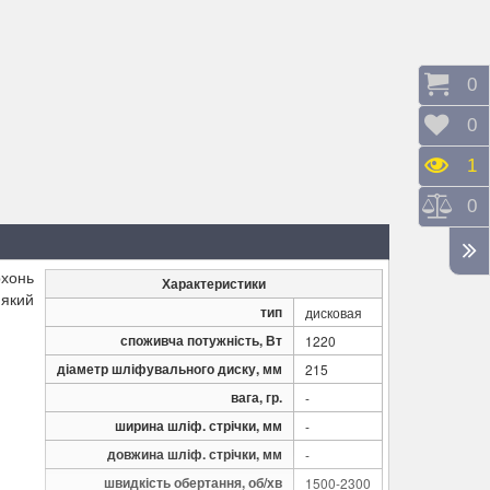
Коши
0
Відк
0
Пере
1
Порі
0
рхонь
Характеристики
 який
тип
дисковая
споживча потужність, Вт
1220
діаметр шліфувального диску, мм
215
вага, гр.
-
ширина шліф. стрічки, мм
-
довжина шліф. стрічки, мм
-
швидкість обертання, об/хв
1500-2300