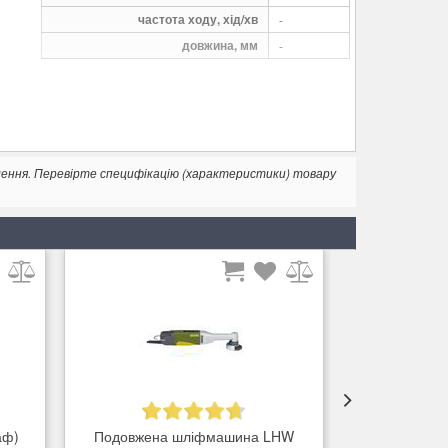
частота ходу, хід/хв
-
довжина, мм
-
лення. Перевірте специфікацію (характеристики) товару
аф)
Подовжена шліфмашина LHW
Стрічкова 