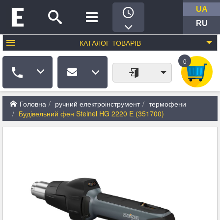
UA
RU
КАТАЛОГ
ТОВАРІВ
0
Головна
ручний електроінструмент
термофени
Будівельний фен Steinel HG 2220 E (351700)