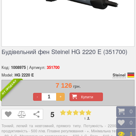
Будівельний фен Steinel HG 2220 E (351700)
Код:
1008975
| Артикул:
351700
Model:
HG 2220 E
Steinel
ХІТ ПРОДАЖУ
7 126
грн.
Купити
-
+
Коши
0
5
1
Відк
0
Тонкий, легкий та невтомний, прямого типу. Потужність - 2200 Вт. Макс.
продуктивність - 500 л/хв. Плавне регулювання - +. Мінімальна температура
Пере
1
- 80 ° C. Максимальна температура - 630 ° C. Вага - 610 г.
(картонна