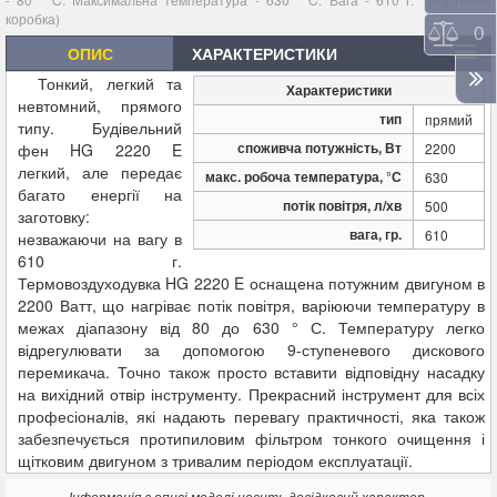
коробка)
Порі
0
ОПИС
ХАРАКТЕРИСТИКИ
Тонкий, легкий та
Характеристики
невтомний, прямого
тип
прямий
типу.
Будівельний
споживча потужність, Вт
фен HG 2220 E
2200
легкий
, але передає
макс. робоча температура, °С
630
багато енергії на
потік повітря, л/хв
500
заготовку:
вага, гр.
610
незважаючи на вагу в
610 г.
Термовоздуходувка HG 2220 E оснащена потужним двигуном в
2200 Ватт, що нагріває потік повітря, варіюючи температуру в
межах діапазону від 80 до 630 ° С. Температуру легко
відрегулювати за допомогою 9-ступеневого дискового
перемикача. Точно також просто вставити відповідну насадку
на вихідний отвір інструменту. Прекрасний інструмент для всіх
професіоналів, які надають перевагу практичності, яка також
забезпечується протипиловим фільтром тонкого очищення і
щітковим двигуном з тривалим періодом експлуатації.