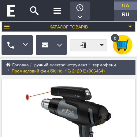
UA
RU
КАТАЛОГ
ТОВАРІВ
0
Головна
ручний електроінструмент
термофени
Промисловий фен Steinel HG 2120 E (006464)