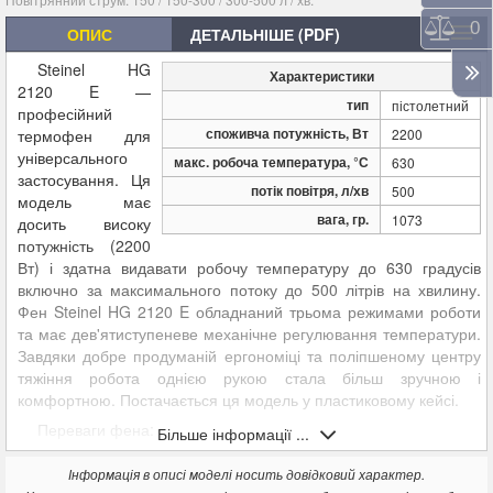
Порі
0
ОПИС
ДЕТАЛЬНІШЕ (PDF)
Steinel HG
Характеристики
2120 E —
тип
пістолетний
професійний
споживча потужність, Вт
термофен для
2200
універсального
макс. робоча температура, °С
630
застосування. Ця
потік повітря, л/хв
500
модель має
вага, гр.
1073
досить високу
потужність (2200
Вт) і здатна видавати робочу температуру до 630 градусів
включно за максимального потоку до 500 літрів на хвилину.
Фен Steinel HG 2120 E обладнаний трьома режимами роботи
та має дев'ятиступеневе механічне регулювання температури.
Завдяки добре продуманій ергономіці та поліпшеному центру
тяжіння робота однією рукою стала більш зручною і
комфортною. Постачається ця модель у пластиковому кейсі.
Переваги фена:
Більше інформації ...
9 ступенів регулювання температури;
Інформація в описі моделі носить довідковий характер.
Для професійного використання;