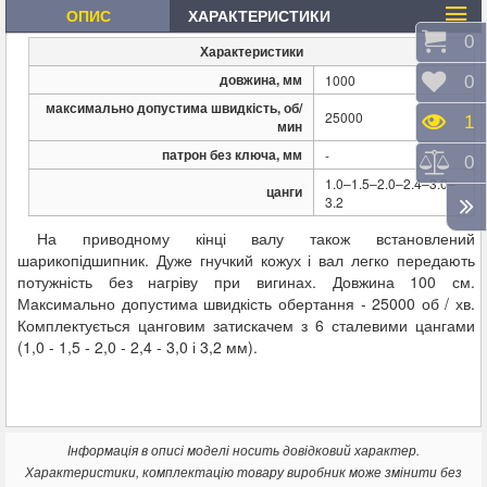
ОПИС
ХАРАКТЕРИСТИКИ
Коши
0
Характеристики
довжина, мм
1000
Відк
0
максимально допустима швидкість, об/
25000
Пере
1
мин
патрон без ключа, мм
-
Порі
0
1.0–1.5–2.0–2.4–3.0–
цанги
3.2
На приводному кінці валу також встановлений
шарикопідшипник. Дуже гнучкий кожух і вал легко передають
потужність без нагріву при вигинах. Довжина 100 см.
Максимально допустима швидкість обертання - 25000 об / хв.
Комплектується цанговим затискачем з 6 сталевими цангами
(1,0 - 1,5 - 2,0 - 2,4 - 3,0 і 3,2 мм).
Інформація в описі моделі носить довідковий характер.
Характеристики, комплектацію товару виробник може змінити без