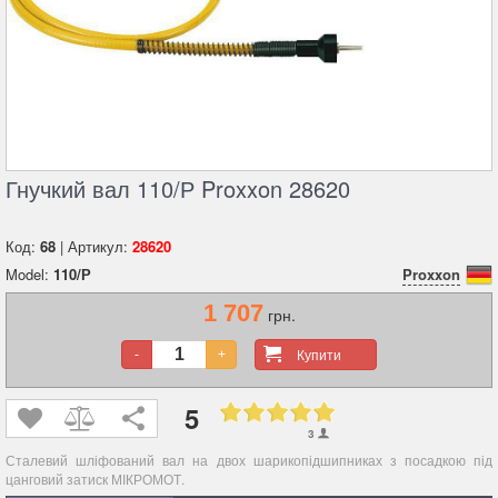
Гнучкий вал 110/Р Proxxon 28620
Код:
68
| Артикул:
28620
Model:
110/Р
Proxxon
1 707
грн.
Купити
-
+
5
3
Сталевий шліфований вал на двох шарикопідшипниках з посадкою під
цанговий затиск МІКРОМОТ.