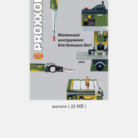
зкачати ( 22 MB )