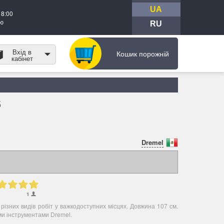
UA
18:00
тю
RU
Вхід в
Кошик порожній
кабінет
5
Dremel
1
різних видів робіт у важкодоступних місцях. Довжина 107 см.
ми інструментами Dremel.