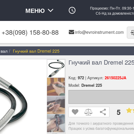
Працюємо: Пн-Пт. 09:30-
МЕНЮ
Сб-Нд за домовленіс
+38(098) 158-80-88
info@evroinstrument.com
 вал
Гнучкий вал Dremel 225
Гнучкий вал Dremel 22
Код:
972
| Артикул:
26150225JA
Model:
Dremel 225
5
Для точного і акуратного проведення 
Працює з усіма багатофункціональни