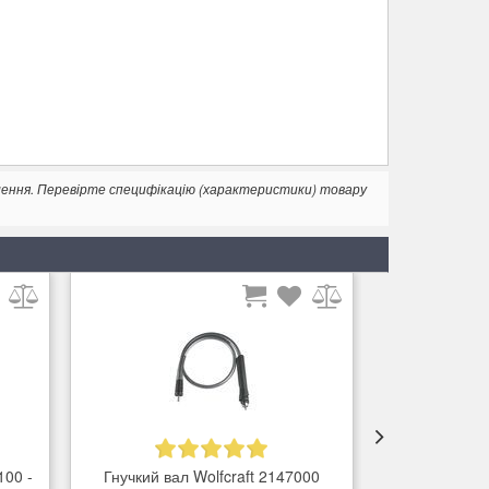
лення. Перевірте специфікацію (характеристики) товару
100 -
Гнучкий вал Wolfcraft 2147000
Гнучкий ва