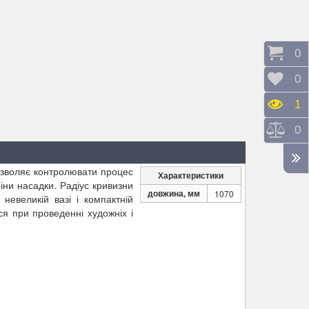
Коши
0
Відк
0
Пере
1
Порі
0
озволяє контролювати процес
Характеристики
іни насадки. Радіус кривизни
довжина, мм
1070
невеликій вазі і компактній
ся при проведенні художніх і