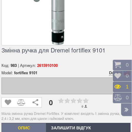
Змінна ручка для Dremel fortiflex 9101
Коши
0
Код:
983
| Артикул:
2615910100
Model:
fortiflex 9101
Dremel
Відк
0
Пере
1
Порі
0
0
0
Мала змінна ручка Dremel Fortiflex. У комплект входять 1 змінна ручка, цанги
2,4 і 3,2 мм, ключ для цанги і гайковий ключ.
ОПИС
ЗАЛИШИТИ ВІДГУК