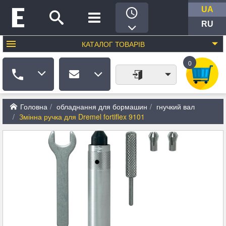
UA
RU
КАТАЛОГ
ТОВАРІВ
0
Головна
обладнання для бормашин
гнучкий вал
Змінна ручка для Dremel fortiflex 9101