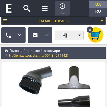
UA
RU
КАТАЛОГ
ТОВАРІВ
0
Головна
пилосос
аксесуари
Набір насадок Starmix 35/49 (014142)