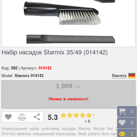
Набір насадок Starmix 35/49 (014142)
Код:
582
| Артикул:
014142
Model:
Starmix 014142
Starmix
1 989
грн.
Немає в наявності
Коши
0
5.3
3
Відк
0
Універсальний набір робітників насадок Starmix Nozzle Set 35/49 (арт.
014142) включає спеціальний перехідник, Який робить його придатним як
Пере
1