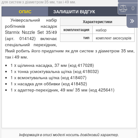
для систем з діаметром 35 мм, так і 49 мм.
Порі
0
ОПИС
ЗАЛИШИТИ ВІДГУК
Універсальний набір
Характеристики
робітників насадок
комплектация
набор
Starmix Nozzle Set 35/49
тип
(арт. 014142) включає
комплект аксесуарів
спеціальний перехідник,
Який робить його придатним як для систем з діаметром 35 мм,
так і 49 мм.
1 x щілинна насадка, 37 мм (код 417028)
1 х тонка усмоктувальна щітка (код 418032)
1 х всмоктувальна щітка (код 418407)
1 х насадка для оббивки (код 418452)
1 х адаптер-перехідник, 49 мм/ 35 мм (код 425641)
Інформація в описі моделі носить довідковий характер.