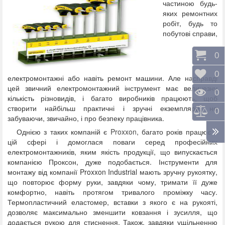
частиною будь-
яких ремонтних
робіт, будь то
побутові справи,
Коши
0
Відк
0
електромонтажні або навіть ремонт машини. Але насправді
цей звичний електромонтажний інструмент має величезну
Пере
0
кількість різновидів, і багато виробників працюють, щоб
створити найбільш практичні і зручні екземпляри, не
Порі
0
забуваючи, звичайно, і про безпеку працівника.
Однією з таких компаній є
Proxxon
, багато років працює в
цій сфері і домоглася поваги серед професійних
електромонтажників, яким якість продукції, що випускається
компанією Проксон, дуже подобається. Інструменти для
монтажу від компанії Proxxon Industrial мають зручну рукоятку,
що повторює форму руки, завдяки чому, тримати її дуже
комфортно, навіть протягом тривалого проміжку часу.
Термопластичний еластомер, вставки з якого є на рукояті,
дозволяє максимально зменшити ковзання і зусилля, що
додається рукою для стиснення. Також, завдяки ущільненню