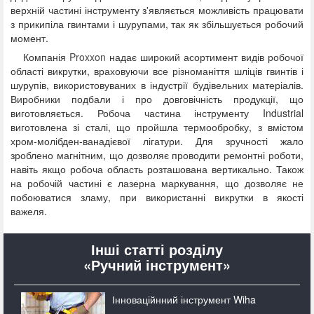
верхній частині інструменту з'являється можливість працювати
з прикипіла гвинтами і шурупами, так як збільшується робочий
момент.
Компанія
Proxxon
надає широкий асортимент видів робочої
області викрутки, враховуючи все різноманіття шліців гвинтів і
шурупів, використовуваних в індустрії будівельних матеріалів.
Виробники подбали і про довговічність продукції, що
виготовляється. Робоча частина інструменту Industrial
виготовлена зі сталі, що пройшла термообробку, з вмістом
хром-молібден-ванадієвої лігатури. Для зручності жало
зроблено магнітним, що дозволяє проводити ремонтні роботи,
навіть якщо робоча область розташована вертикально. Також
на робочій частині є лазерна маркування, що дозволяє не
побоюватися зламу, при використанні викрутки в якості
важеля.
Інші статті розділу
«Ручний інструмент»
Інноваційнний інструмент Wiha