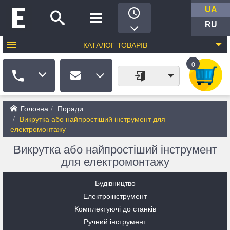
UA
RU
КАТАЛОГ
ТОВАРІВ
0
Головна
Поради
Викрутка або найпростіший інструмент для
електромонтажу
Викрутка або найпростіший інструмент
для електромонтажу
Будівництво
Електроінструмент
Комплектуючі до станків
Ручний інструмент