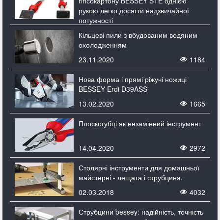
гіпсокартону BESSEY STE однією
рукою легко досягти надзвичайної
потужності
20.11.2022
Кільцеві пили з вбудованим водяним
558
охолодженням
23.11.2020
1184
Нова форма і прямі ріжучі ножиці
BESSEY Erdi D39ASS
13.02.2020
1665
Плоскогубці як незамінний інструмент
14.04.2020
2972
Столярні інструменти для домашньої
майстерні - лещата і струбцина.
02.03.2018
4032
Струбцини bessey: надійність, точність